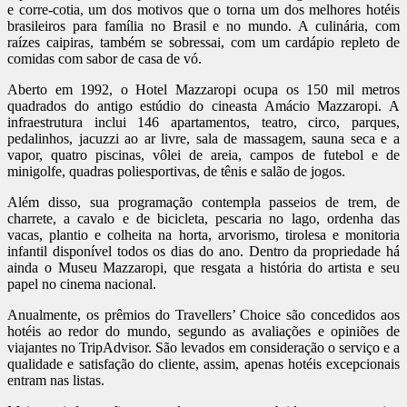
e corre-cotia, um dos motivos que o torna um dos melhores hotéis
brasileiros para família no Brasil e no mundo. A culinária, com
raízes caipiras, também se sobressai, com um cardápio repleto de
comidas com sabor de casa de vó.
Aberto em 1992, o Hotel Mazzaropi ocupa os 150 mil metros
quadrados do antigo estúdio do cineasta Amácio Mazzaropi. A
infraestrutura inclui 146 apartamentos, teatro, circo, parques,
pedalinhos, jacuzzi ao ar livre, sala de massagem, sauna seca e a
vapor, quatro piscinas, vôlei de areia, campos de futebol e de
minigolfe, quadras poliesportivas, de tênis e salão de jogos.
Além disso, sua programação contempla passeios de trem, de
charrete, a cavalo e de bicicleta, pescaria no lago, ordenha das
vacas, plantio e colheita na horta, arvorismo, tirolesa e monitoria
infantil disponível todos os dias do ano. Dentro da propriedade há
ainda o Museu Mazzaropi, que resgata a história do artista e seu
papel no cinema nacional.
Anualmente, os prêmios do Travellers’ Choice são concedidos aos
hotéis ao redor do mundo, segundo as avaliações e opiniões de
viajantes no TripAdvisor. São levados em consideração o serviço e a
qualidade e satisfação do cliente, assim, apenas hotéis excepcionais
entram nas listas.