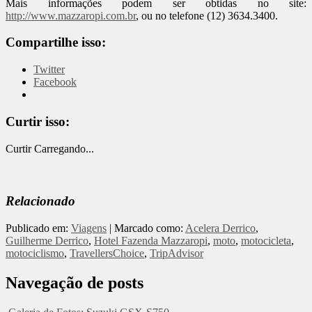
Mais informações podem ser obtidas no site:
http://www.mazzaropi.com.br
, ou no telefone (12) 3634.3400.
Compartilhe isso:
Twitter
Facebook
Curtir isso:
Curtir
Carregando...
Relacionado
Publicado em:
Viagens
|
Marcado como:
Acelera Derrico
,
Guilherme Derrico
,
Hotel Fazenda Mazzaropi
,
moto
,
motocicleta
,
motociclismo
,
TravellersChoice
,
TripAdvisor
Navegação de posts