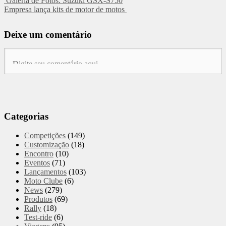
Galeria de Fotos: Suzuki GSX-S750
Empresa lança kits de motor de motos
Deixe um comentário
Categorias
Competições
(149)
Customização
(18)
Encontro
(10)
Eventos
(71)
Lançamentos
(103)
Moto Clube
(6)
News
(279)
Produtos
(69)
Rally
(18)
Test-ride
(6)