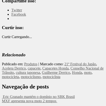
Compartilhe isso:
Twitter
Facebook
Curtir isso:
Curtir
Carregando...
Relacionado
Publicado em:
Produtos
|
Marcado como:
21º Festival do Japão
,
Acelera Derrico
,
capacete
,
Capacetes Honda
,
Conselho Nacional de
Trânsito
,
cultura japonesa
,
Guilherme Derrico
,
Honda
,
moto
,
motocicleta
,
motociclismo
,
motociclista
Navegação de posts
Eric Granado mantém o domínio no SBK Brasil
MXF apresenta nova moto 2 tempos